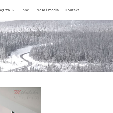
ętrza
Inne
Prasa i media
Kontakt
6