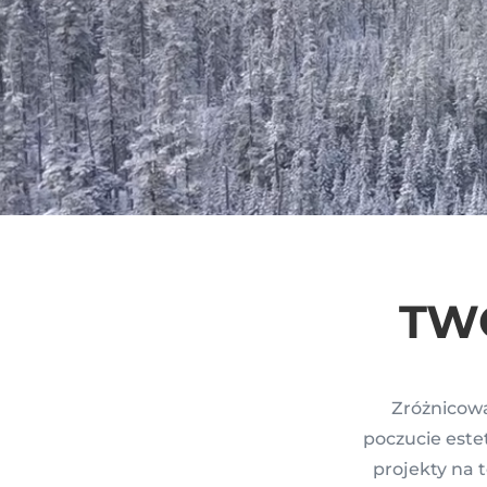
TW
Zróżnicowa
poczucie est
projekty na 