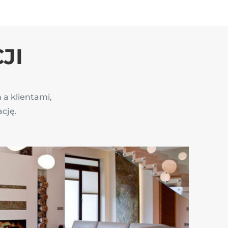
JI
a klientami,
ację.